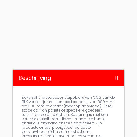
Beschrijving
Elektrische breedspoor stapelaars van OMG van de
BLK versie zijn met een bredere basis van 880 mm
tot 1300 mm leverbaar (meer op aanvraag). Deze
stapelaar kan pallets of specifieke goederen
tussen de poten plaatsen. Besturing is met een
centrale disselboom die een maximale tractie
onder alle omstandigheden garandeert. Zijn
robuuste ontwerp zorgt voor de beste
betrouwbaarheid in de meest extreme
omstandigheden. Hefvermogens van 100 tot