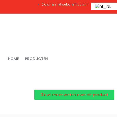
algmeen@weboheftrucks.nl
BREEDSPOOR STAPELAARS
HOME
PRODUCTEN
BREEDSPOOR STAPELAARS
Ik wil meer weten over dit product