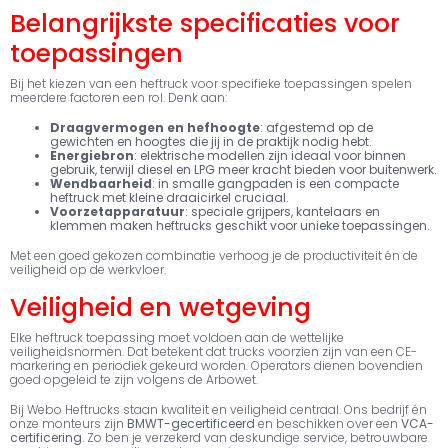
Belangrijkste specificaties voor
toepassingen
Bij het kiezen van een heftruck voor specifieke toepassingen spelen
meerdere factoren een rol. Denk aan:
Draagvermogen en hefhoogte
: afgestemd op de
gewichten en hoogtes die jij in de praktijk nodig hebt.
Energiebron
: elektrische modellen zijn ideaal voor binnen
gebruik, terwijl diesel en LPG meer kracht bieden voor buitenwerk.
Wendbaarheid
: in smalle gangpaden is een compacte
heftruck met kleine draaicirkel cruciaal.
Voorzetapparatuur
: speciale grijpers, kantelaars en
klemmen maken heftrucks geschikt voor unieke toepassingen.
Met een goed gekozen combinatie verhoog je de productiviteit én de
veiligheid op de werkvloer.
Veiligheid en wetgeving
Elke heftruck toepassing moet voldoen aan de wettelijke
veiligheidsnormen. Dat betekent dat trucks voorzien zijn van een CE-
markering en periodiek gekeurd worden. Operators dienen bovendien
goed opgeleid te zijn volgens de Arbowet.
Bij Webo Heftrucks staan kwaliteit en veiligheid centraal. Ons bedrijf én
onze monteurs zijn
BMWT-gecertificeerd
en beschikken over een
VCA-
certificering
. Zo ben je verzekerd van deskundige service, betrouwbare