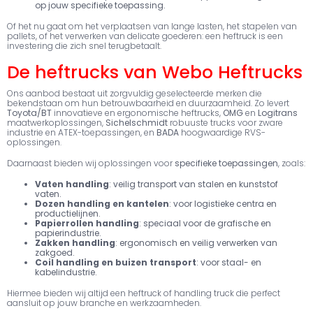
op jouw specifieke toepassing.
Of het nu gaat om het verplaatsen van lange lasten, het stapelen van
pallets, of het verwerken van delicate goederen: een heftruck is een
investering die zich snel terugbetaalt.
De heftrucks van Webo Heftrucks
Ons aanbod bestaat uit zorgvuldig geselecteerde merken die
bekendstaan om hun betrouwbaarheid en duurzaamheid. Zo levert
Toyota/BT
innovatieve en ergonomische heftrucks,
OMG
en
Logitrans
maatwerkoplossingen,
Sichelschmidt
robuuste trucks voor zware
industrie en ATEX-toepassingen, en
BADA
hoogwaardige RVS-
oplossingen.
Daarnaast bieden wij oplossingen voor
specifieke toepassingen
, zoals:
Vaten handling
: veilig transport van stalen en kunststof
vaten.
Dozen handling en kantelen
: voor logistieke centra en
productielijnen.
Papierrollen handling
: speciaal voor de grafische en
papierindustrie.
Zakken handling
: ergonomisch en veilig verwerken van
zakgoed.
Coil handling en buizen transport
: voor staal- en
kabelindustrie.
Hiermee bieden wij altijd een heftruck of handling truck die perfect
aansluit op jouw branche en werkzaamheden.