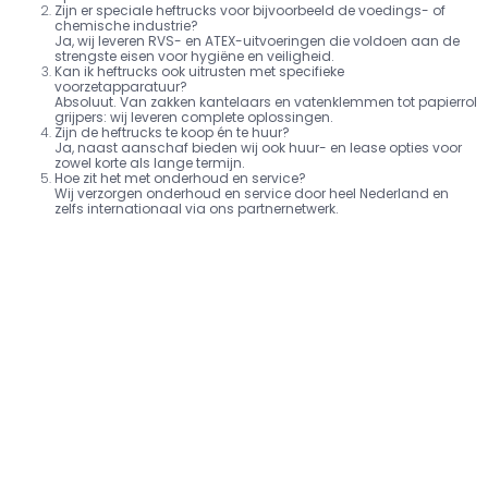
Zijn er speciale heftrucks voor bijvoorbeeld de voedings- of
chemische industrie?
Ja, wij leveren RVS- en ATEX-uitvoeringen die voldoen aan de
strengste eisen voor hygiëne en veiligheid.
Kan ik heftrucks ook uitrusten met specifieke
voorzetapparatuur?
Absoluut. Van zakken kantelaars en vatenklemmen tot papierrol
grijpers: wij leveren complete oplossingen.
Zijn de heftrucks te koop én te huur?
Ja, naast aanschaf bieden wij ook huur- en lease opties voor
zowel korte als lange termijn.
Hoe zit het met onderhoud en service?
Wij verzorgen onderhoud en service door heel Nederland en
zelfs internationaal via ons partnernetwerk.
Van Hilststraat 6
Postbus 201
5145 RL Waalwijk
5140 AE Waalwijk