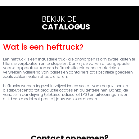
BEKIJK DE
CATALOGUS
Wat is een heftruck?
Een heftruck is een industriële truck die ontworpen is om zware lasten te
tillen, te verplaatsen en te stapelen. Dankzij de vorken of aangepaste
voorzetapparatuur kan een heftruck uiteenlopende materialen
verwerken, variërend van pallets en containers tot specifieke goederen
zoals zakken, vaten of papierrollen.
Heftrucks worden ingezet in vrijwel iedere sector: van magazijnen en
distributiecentra tot productielocaties en buitenterreinen. Dankzij de
variatie in aandrijving (elektrisch, diesel of LPG) en uitvoeringen is er
altijd een model dat past bij jouw werkzaamheden.
Contact opnemen?