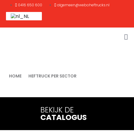
0416 650 600
algemeen@weboheftrucks.nl
Cleanroom industrie
HOME
HEFTRUCK PER SECTOR
HEFTRUCKS VOOR CLEANROOM INDUSTRIE
BEKIJK DE
CATALOGUS