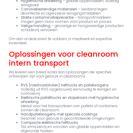
Hygiënische afwerking
– gladde oppervlakken, volledig
reinigbaar
Corrosiebestendige materialen
– bestand tegen
desinfectie en agressieve reinigingsmiddelen
Strikte contaminatiepreventie
– transportmiddelen
mogen geen risico vormen voor product en proces
Veilige handling
– gevoelige en hoogwaardige producten
schadevrij vervoeren
Om aan al deze eisen te voldoen, is maatwerk en expertise
essentieel.
Oplossingen voor cleanroom
intern transport
Wij leveren een breed scala aan oplossingen die specifiek
ontworpen zijn voor gebruik in cleanrooms:
RVS (roestvaststalen) heftrucks en palletwagens
Volledig uit RVS opgebouwd, eenvoudig te reinigen en
corrosievrij.
Elektrische pallettrucks en stapelaars met hygiënische
afwerking
Ideaal voor het transporteren van pallets of containers
binnen de cleanroom.
Handpalletwagens met speciale coatings
Geschikt voor gebruik in gecontroleerde omgevingen.
Compacte elektrische heftrucks
Stil, emissievrij en voorzien van gladde oppervlakken en
afgeronde hoeken.