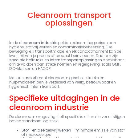
Cleanroom transport
oplossingen
In de
cleanroom industrie
gelden extreem hoge eisen aan
hygiëne, stofvrij werken en contaminatiebeheersing. Elke
beweging, elk transportmiddel en elk contactmoment kan de
kwaliteit van je proces of product beïnvloeden. Daarom zijn
speciale heftrucks en intern transportoplossingen
onmisbaar
om te voldoen aan strikte normen en regelgeving, zoals GMP,
ISO-klassen en HACCP.
Met ons assortiment cleanroom geschikte trucks en
hulpmiddelen ben je verzekerd van veilig, betrouwbaar én
hygiënisch intern transport.
Specifieke uitdagingen in de
cleanroom industrie
De cleanroom omgeving stelt specifieke eisen die ver uitstijgen
boven standaard logistiek:
Stof- en deeltjesvrij werken
– minimale emissie van stof
of microdeeltjes