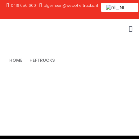
0416 650 600
algemeen@weboheftrucks.nl
HOME
HEFTRUCKS
RVS POMPWAGEN
RVS pompwagen
Ben je op zoek naar een
RVS pompwagen
die bestand is tegen
vocht, schoonmaakmiddelen en intensief gebruik? Bij Webo
Heftrucks leveren we
roestvrijstalen pompwagens
die speciaal
zijn ontworpen voor
veeleisende omgevingen zoals de
voedingsmiddelenindustrie, farmacie, visverwerking en
chemische sector
.
Met een RVS pompwagen kies je voor een machine die zowel
hygiënisch als duurzaam
is, waardoor jouw interne logistiek
veilig en efficiënt blijft verlopen.