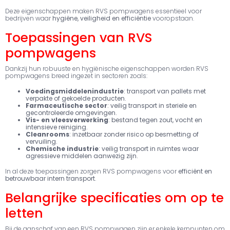
Deze eigenschappen maken RVS pompwagens essentieel voor
bedrijven waar
hygiëne, veiligheid en efficiëntie
vooropstaan.
Toepassingen van RVS
pompwagens
Dankzij hun robuuste en hygiënische eigenschappen worden RVS
pompwagens breed ingezet in sectoren zoals:
Voedingsmiddelenindustrie
: transport van pallets met
verpakte of gekoelde producten.
Farmaceutische sector
: veilig transport in steriele en
gecontroleerde omgevingen.
Vis- en vleesverwerking
: bestand tegen zout, vocht en
intensieve reiniging.
Cleanrooms
: inzetbaar zonder risico op besmetting of
vervuiling.
Chemische industrie
: veilig transport in ruimtes waar
agressieve middelen aanwezig zijn.
In al deze toepassingen zorgen RVS pompwagens voor
efficiënt en
betrouwbaar intern transport
.
Belangrijke specificaties om op te
letten
Bij de aanschaf van een RVS pompwagen zijn er enkele kernpunten om