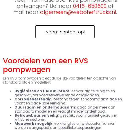
ontvangen? Bel naar
0416-650600
of
mail naar
algemeen@weboheftrucks.nl
.
Neem contact op!
Voordelen van een RVS
pompwagen
Een RVS pompwagen biedt duidelijke voordelen ten opzichte van
standaard stalen modellen:
Hygiënisch en HACCP-proof
: eenvoudig te reinigen en
geschikt voor voedselverwerkende omgevingen.
Corrosiebestendig
: bestand tegen schoonmaakmiddelen,
vocht en dagelijkse reiniging.
Duurzaam en onderhoudsarm
: gaat langer mee dan
standaard modellen en vraagt minder onderhoud.
Betrouwbaar en veilig
: geschikt voor intensief gebruik in
kritische sectoren.
Maatwerk mogelijk
: vork lengtes en wielsoorten kunnen
worden aangepast aan specifieke toepassingen.