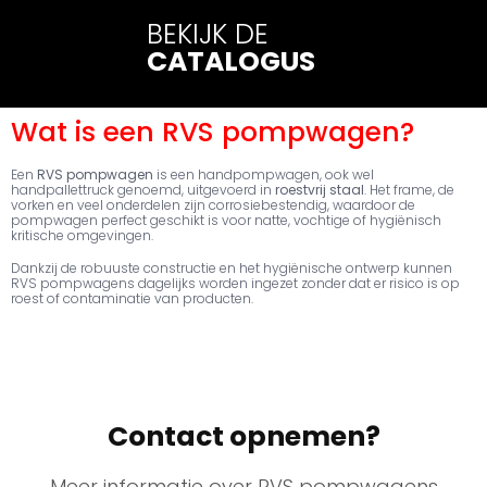
BEKIJK DE
CATALOGUS
Wat is een RVS pompwagen?
Een
RVS pompwagen
is een handpompwagen, ook wel
handpallettruck genoemd, uitgevoerd in
roestvrij staal
. Het frame, de
vorken en veel onderdelen zijn corrosiebestendig, waardoor de
pompwagen perfect geschikt is voor natte, vochtige of hygiënisch
kritische omgevingen.
Dankzij de robuuste constructie en het hygiënische ontwerp kunnen
RVS pompwagens dagelijks worden ingezet zonder dat er risico is op
roest of contaminatie van producten.
Contact opnemen?
Meer informatie over RVS pompwagens