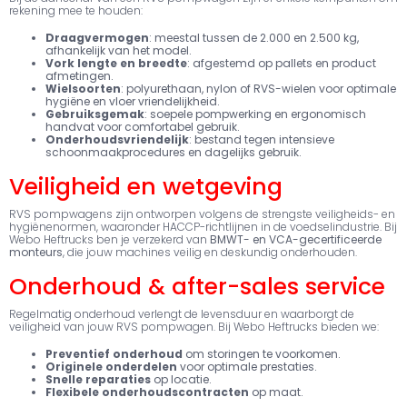
rekening mee te houden:
Draagvermogen
: meestal tussen de 2.000 en 2.500 kg,
afhankelijk van het model.
Vork lengte en breedte
: afgestemd op pallets en product
afmetingen.
Wielsoorten
: polyurethaan, nylon of RVS-wielen voor optimale
hygiëne en vloer vriendelijkheid.
Gebruiksgemak
: soepele pompwerking en ergonomisch
handvat voor comfortabel gebruik.
Onderhoudsvriendelijk
: bestand tegen intensieve
schoonmaakprocedures en dagelijks gebruik.
Veiligheid en wetgeving
RVS pompwagens zijn ontworpen volgens de strengste veiligheids- en
hygiënenormen, waaronder HACCP-richtlijnen in de voedselindustrie. Bij
Webo Heftrucks ben je verzekerd van
BMWT- en VCA-gecertificeerde
monteurs
, die jouw machines veilig en deskundig onderhouden.
Onderhoud & after-sales service
Regelmatig onderhoud verlengt de levensduur en waarborgt de
veiligheid van jouw RVS pompwagen. Bij Webo Heftrucks bieden we:
Preventief onderhoud
om storingen te voorkomen.
Originele onderdelen
voor optimale prestaties.
Snelle reparaties
op locatie.
Flexibele onderhoudscontracten
op maat.