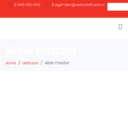
0416 650 600
algemeen@weboheftrucks.nl
Aisle master
Aisle master
Home
Heftrucks
Van Hilststraat 6
Postbus 201